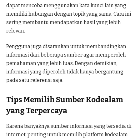
dapat mencoba menggunakan kata kunci lain yang
memiliki hubungan dengan topik yang sama. Cara ini
sering membantu mendapatkan hasil yang lebih
relevan.
Pengguna juga disarankan untuk membandingkan
informasi dari beberapa sumber agar memperoleh
pemahaman yang lebih luas. Dengan demikian,
informasi yang diperoleh tidak hanya bergantung
pada satu referensi saja.
Tips Memilih Sumber Kodealam
yang Terpercaya
Karena banyaknya sumber informasi yang tersedia di
internet, penting untuk memilih platform kodealam