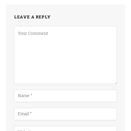
LEAVE A REPLY