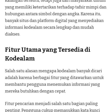
kalangan tertentu, tetapi juga dari masyarakat umum
yang memiliki ketertarikan terhadap tafsir mimpi dan
hubungan antara simbol dengan angka. Karena itu,
banyak situs dan platform digital yang menyediakan
informasi kodealam secara lengkap dan mudah
diakses.
Fitur Utama yang Tersedia di
Kodealam
Salah satu alasan mengapa kodealam banyak dicari
adalah karena berbagai fitur yang ditawarkan untuk
membantu pengguna menemukan informasi yang
mereka butuhkan dengan cepat.
Fitur pencarian menjadi salah satu bagian paling
penting. Pengguna cukup memasukkan kata kunci