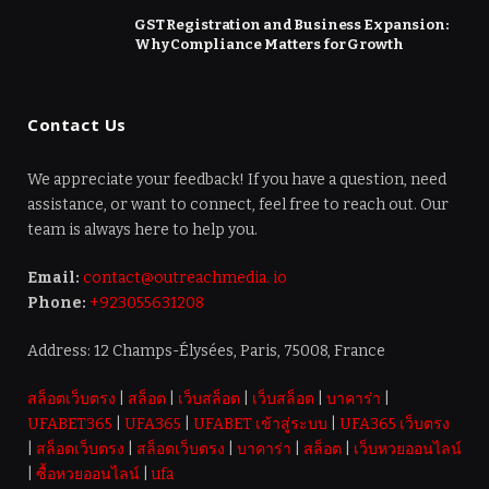
GST Registration and Business Expansion:
Why Compliance Matters for Growth
Contact Us
We appreciate your feedback! If you have a question, need
assistance, or want to connect, feel free to reach out. Our
team is always here to help you.
Email:
contact@outreachmedia. io
Phone:
+923055631208
Address: 12 Champs-Élysées, Paris, 75008, France
สล็อตเว็บตรง
|
สล็อต
|
เว็บสล็อต
|
เว็บสล็อต
|
บาคาร่า
|
UFABET365
|
UFA365
|
UFABET เข้าสู่ระบบ
|
UFA365 เว็บตรง
|
สล็อตเว็บตรง
|
สล็อตเว็บตรง
|
บาคาร่า
|
สล็อต
|
เว็บหวยออนไลน์
|
ซื้อหวยออนไลน์
|
ufa