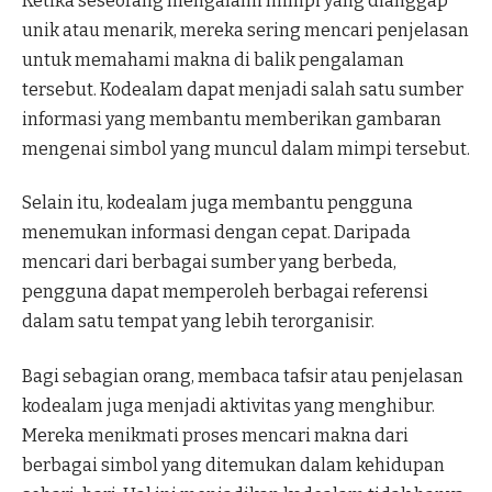
Ketika seseorang mengalami mimpi yang dianggap
unik atau menarik, mereka sering mencari penjelasan
untuk memahami makna di balik pengalaman
tersebut. Kodealam dapat menjadi salah satu sumber
informasi yang membantu memberikan gambaran
mengenai simbol yang muncul dalam mimpi tersebut.
Selain itu, kodealam juga membantu pengguna
menemukan informasi dengan cepat. Daripada
mencari dari berbagai sumber yang berbeda,
pengguna dapat memperoleh berbagai referensi
dalam satu tempat yang lebih terorganisir.
Bagi sebagian orang, membaca tafsir atau penjelasan
kodealam juga menjadi aktivitas yang menghibur.
Mereka menikmati proses mencari makna dari
berbagai simbol yang ditemukan dalam kehidupan