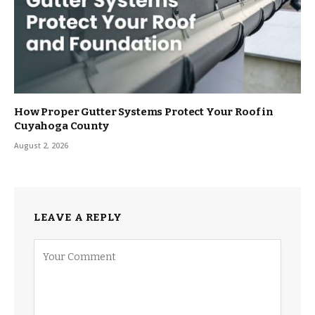
How Proper Gutter Systems Protect Your Roof in
Cuyahoga County
August 2, 2026
LEAVE A REPLY