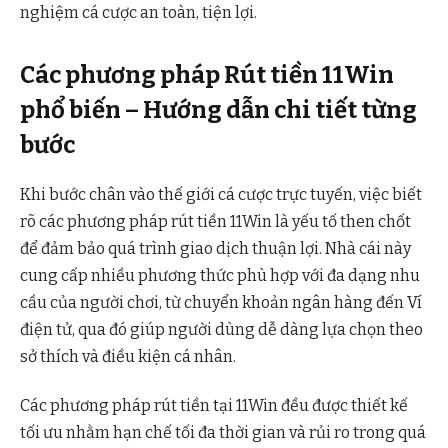
nghiệm cá cược an toàn, tiện lợi.
Các phương pháp Rút tiền 11Win
phổ biến – Hướng dẫn chi tiết từng
bước
Khi bước chân vào thế giới cá cược trực tuyến, việc biết
rõ các phương pháp rút tiền 11Win là yếu tố then chốt
để đảm bảo quá trình giao dịch thuận lợi. Nhà cái này
cung cấp nhiều phương thức phù hợp với đa dạng nhu
cầu của người chơi, từ chuyển khoản ngân hàng đến Ví
điện tử, qua đó giúp người dùng dễ dàng lựa chọn theo
sở thích và điều kiện cá nhân.
Các phương pháp rút tiền tại 11Win đều được thiết kế
tối ưu nhằm hạn chế tối đa thời gian và rủi ro trong quá