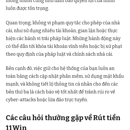
mong muốn cũng như đảm bảo quyền lợi của mình
luôn được tôn trọng.
Quan trọng, không vi phạm quy tắc cho phép của nhà
cái, như sử dụng nhiều tài khoản, gian lận hoặc thực
hiện các hành vi trái pháp luật. Những hành động này
có thể dẫn tới khóa tài khoản vĩnh viễn hoặc bị xử phạt
theo quy định của pháp luật và chính sách nhà cái.
Bên cạnh đó, việc giữ cho hệ thống của bạn luôn an
toàn bằng cách cập nhật phần mềm, sử dụng mật khẩu
mạnh, và không tiết lộ thông tin cá nhân cho đến các
bên thứ ba là cách bảo vệ tốt nhất để tránh rủi ro về
cyber-attacks hoặc lừa đảo trực tuyến.
Các câu hỏi thường gặp về Rút tiền
11Win