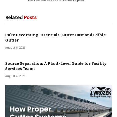
Related
Posts
Cake Decorating Essentials: Luster Dust and Edible
Glitter
August 6, 2026
Source Separation: A Plant-Level Guide for Facility
Services Teams
August 4, 2026