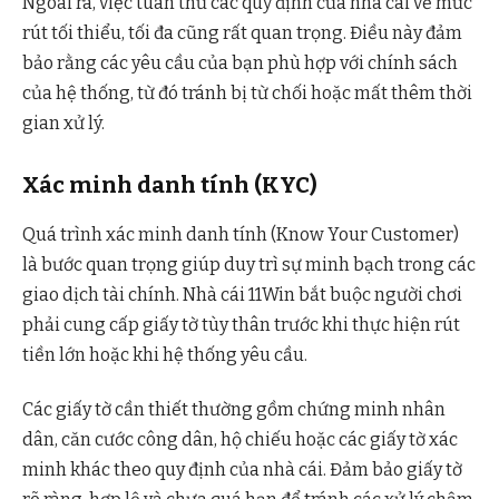
Ngoài ra, việc tuân thủ các quy định của nhà cái về mức
rút tối thiểu, tối đa cũng rất quan trọng. Điều này đảm
bảo rằng các yêu cầu của bạn phù hợp với chính sách
của hệ thống, từ đó tránh bị từ chối hoặc mất thêm thời
gian xử lý.
Xác minh danh tính (KYC)
Quá trình xác minh danh tính (Know Your Customer)
là bước quan trọng giúp duy trì sự minh bạch trong các
giao dịch tài chính. Nhà cái 11Win bắt buộc người chơi
phải cung cấp giấy tờ tùy thân trước khi thực hiện rút
tiền lớn hoặc khi hệ thống yêu cầu.
Các giấy tờ cần thiết thường gồm chứng minh nhân
dân, căn cước công dân, hộ chiếu hoặc các giấy tờ xác
minh khác theo quy định của nhà cái. Đảm bảo giấy tờ