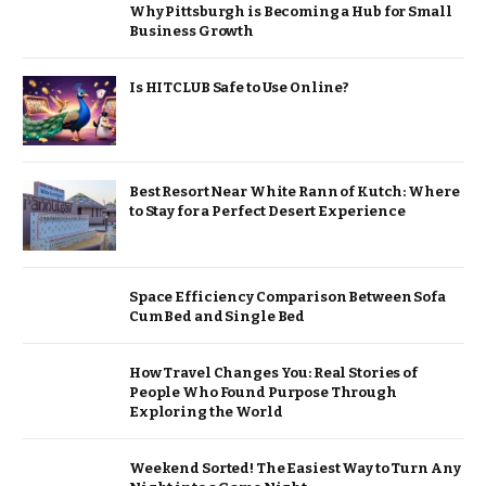
Why Pittsburgh is Becoming a Hub for Small
Business Growth
Is HITCLUB Safe to Use Online?
Best Resort Near White Rann of Kutch: Where
to Stay for a Perfect Desert Experience
Space Efficiency Comparison Between Sofa
Cum Bed and Single Bed
How Travel Changes You: Real Stories of
People Who Found Purpose Through
Exploring the World
Weekend Sorted! The Easiest Way to Turn Any