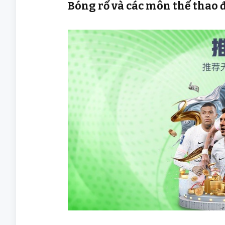
Bóng rổ và các môn thể thao 