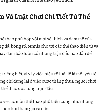
rị giải trí của môn thể thao yêu thích.
 Và Luật Chơi Chi Tiết Từ Thể
hể thao phù hợp với mọi sở thích và đam mê của
 đá, bóng rổ, tennis cho tới các thể thao điện tử và
 này đảm bảo luôn có những trận đấu hấp dẫn để
riêng biệt, vì vậy việc hiểu rõ luật lệ là một yếu tố
ng chỉ dừng lại ở việc cược thắng thua, người chơi
 thể thao qua từng trận đấu.
iểu về các môn thể thao phổ biến cũng như những
n hơn khi tham gia cá cược.