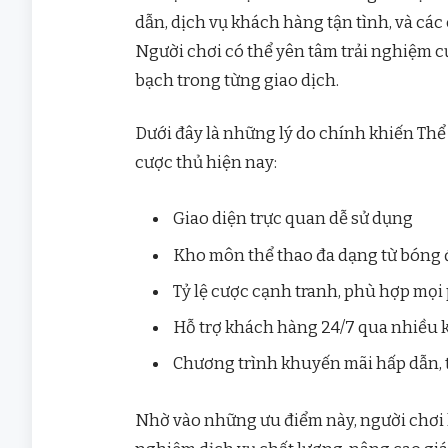
dẫn, dịch vụ khách hàng tận tình, và c
Người chơi có thể yên tâm trải nghiệm cư
bạch trong từng giao dịch.
Dưới đây là những lý do chính khiến Th
cược thủ hiện nay:
Giao diện trực quan dễ sử dụng
Kho môn thể thao đa dạng từ bóng đ
Tỷ lệ cược cạnh tranh, phù hợp mọi
Hỗ trợ khách hàng 24/7 qua nhiều k
Chương trình khuyến mãi hấp dẫn,
Nhờ vào những ưu điểm này, người chơi 