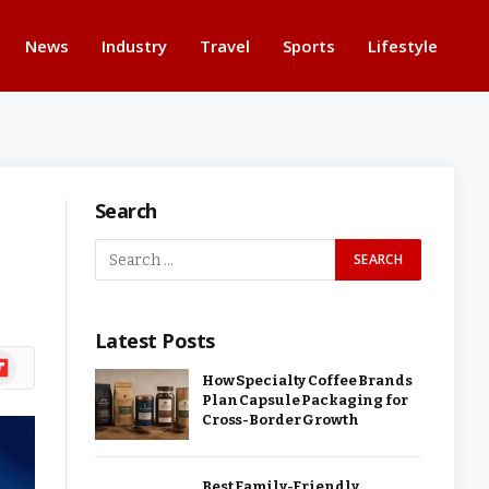
News
Industry
Travel
Sports
Lifestyle
Search
Latest Posts
ipboard
How Specialty Coffee Brands
Plan Capsule Packaging for
Cross-Border Growth
Best Family-Friendly