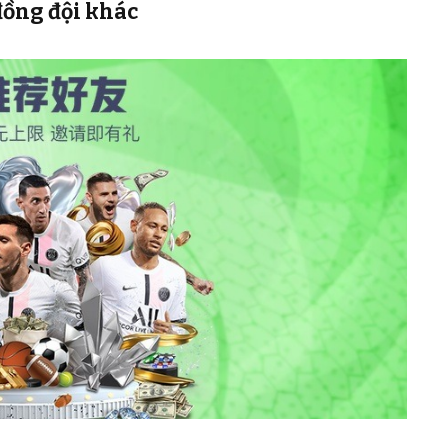
đồng đội khác