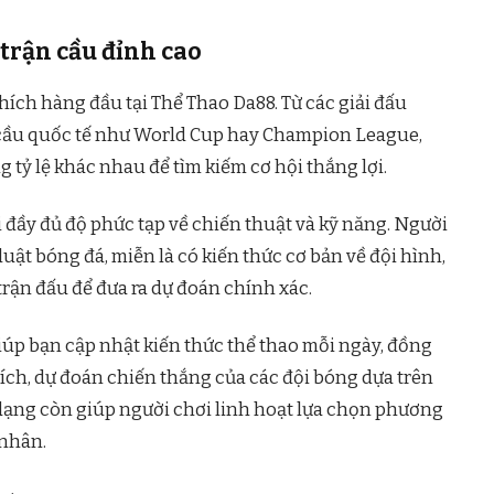
trận cầu đỉnh cao
hích hàng đầu tại Thể Thao Da88. Từ các giải đấu
 cầu quốc tế như World Cup hay Champion League,
 tỷ lệ khác nhau để tìm kiếm cơ hội thắng lợi.
 đầy đủ độ phức tạp về chiến thuật và kỹ năng. Người
uật bóng đá, miễn là có kiến thức cơ bản về đội hình,
trận đấu để đưa ra dự đoán chính xác.
iúp bạn cập nhật kiến thức thể thao mỗi ngày, đồng
ch, dự đoán chiến thắng của các đội bóng dựa trên
a dạng còn giúp người chơi linh hoạt lựa chọn phương
 nhân.