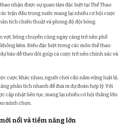
thao nhận được sự quan tâm đặc biệt tại Thể Thao
các trận đấu trong nước mang lại nhiều cơ hội cược
ân tích chiến thuật và phong độ đội bóng.
ần vợt, bóng chuyền cũng ngày càng trở nên phổ
không kém. Điều đặc biệt trong các môn thể thao
ố dự báo dễ theo dõi giúp cá cược trở nên chính xác và
ợc cược khác nhau, người chơi cần nắm vững luật lệ,
 năng phân tích nhanh để đưa ra dự đoán hợp lý. Với
ợc cập nhật liên tục, mang lại nhiều cơ hội thắng lớn
hao mình chọn.
 mới nổi và tiềm năng lớn